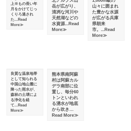
北アルプス山
1,000m級の
上※もの長い年
岳が広がり、
山々に囲まれ
月をかけてじっ
清冽な河川や
た豊かな水源
くりろ過され
天然湖などの
が広がる兵庫
た...Read
水資源...Read
県朝来
More≫
More≫
市。...Read
More≫
良質な温泉地帯
熊本県南阿蘇
として知られる
村は阿蘇カル
中国山地山麓に
デラ南部に位
降った雨水が、
置し、毎分60
森林の土壌によ
トンといわれ
る浄化を経
る湧水が地底
て...Read
から吹き…
More≫
Read More≫