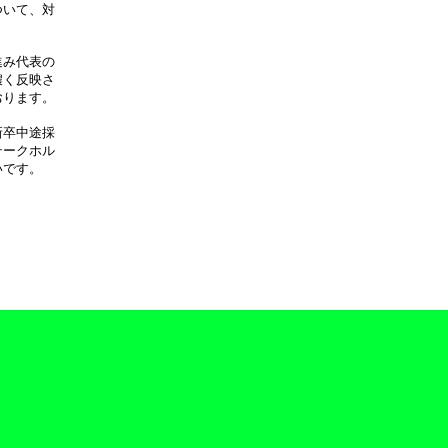
ついて、対
進み代表の
濃く反映さ
おります。
新卒中途採
テークホル
いです。