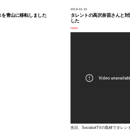
1
2019-01-10
スを青山に移転しました
タレントの高沢奈苗さんと対
した
news
先日、SocialuitTVの取材でタレ