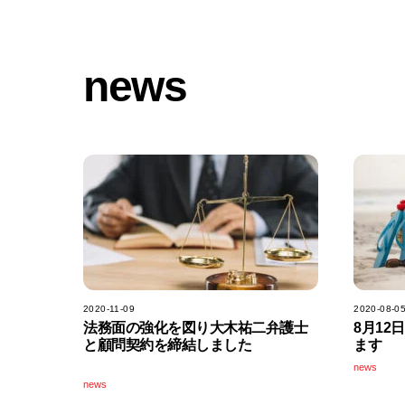
Skip
to
content
news
2020-11-09
2020-08-0
法務面の強化を図り大木祐二弁護士
8月12
と顧問契約を締結しました
ます
news
news