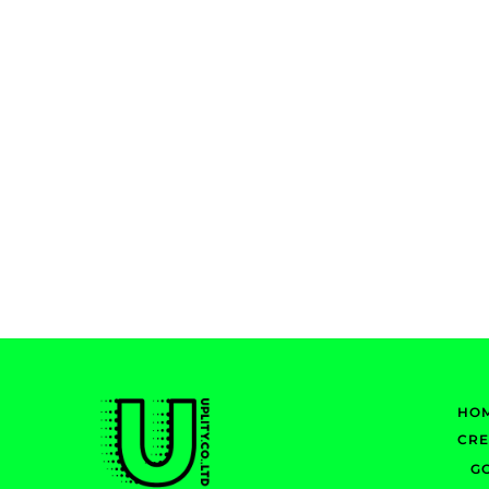
HO
CR
G